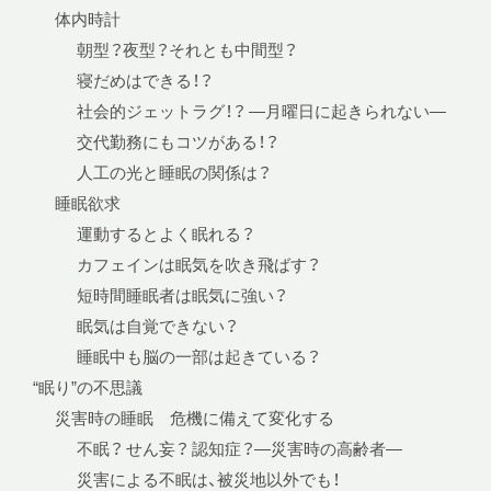
体内時計
朝型？夜型？それとも中間型？
寝だめはできる！？
社会的ジェットラグ！？ —月曜日に起きられない—
交代勤務にもコツがある！？
人工の光と睡眠の関係は？
睡眠欲求
運動するとよく眠れる？
カフェインは眠気を吹き飛ばす？
短時間睡眠者は眠気に強い？
眠気は自覚できない？
睡眠中も脳の一部は起きている？
“眠り”の不思議
災害時の睡眠 危機に備えて変化する
不眠？ せん妄？ 認知症？—災害時の高齢者—
災害による不眠は、被災地以外でも！