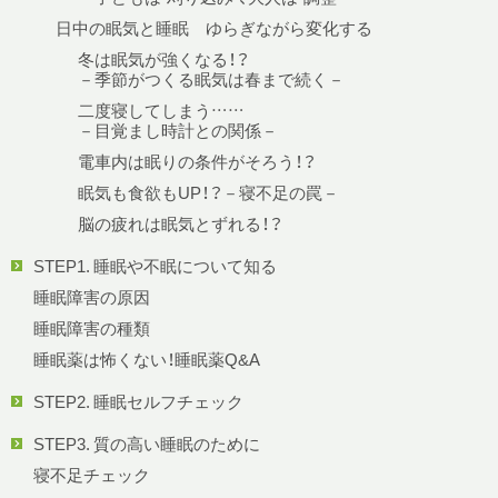
日中の眠気と睡眠 ゆらぎながら変化する
冬は眠気が強くなる！？
－季節がつくる眠気は春まで続く－
二度寝してしまう……
－目覚まし時計との関係－
電車内は眠りの条件がそろう！？
眠気も食欲もUP！？－寝不足の罠－
脳の疲れは眠気とずれる！？
STEP1. 睡眠や不眠について知る
睡眠障害の原因
睡眠障害の種類
睡眠薬は怖くない！睡眠薬Q&A
STEP2. 睡眠セルフチェック
STEP3. 質の高い睡眠のために
寝不足チェック