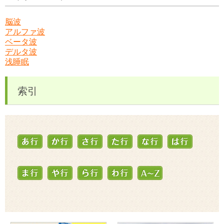
脳波
アルファ波
ベータ波
デルタ波
浅睡眠
索引