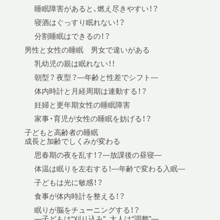
睡眠障害があると、燃え尽きやすい！？
寝酒はぐっすり眠れない！？
分割睡眠はできるの！？
男性と女性の睡眠 男女で違いがある
乳幼児の親は眠れない！！
朝型？ 夜型？—年齢と性差でシフト—
体内時計と月経周期は連動する！？
妊婦と更年期女性の睡眠障害
家事・育児が女性の睡眠を妨げる！？
子どもと高齢者の睡眠
成長と加齢でしくみが変わる
思春期の夜を乱す！？—放課後の昼寝—
体温は眠りを左右する！—年齢で変わる入眠—
子どもは光に敏感！？
食事が体内時計を整える！？
眠りが脳をチューニングする！？
—子どもは“刈り込み”、大人は“調整”—