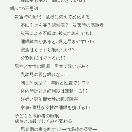
睡眠中も脳の一部は起きている？
“眠り”の不思議
災害時の睡眠 危機に備えて変化する
不眠？ せん妄？ 認知症？—災害時の高齢者—
災害による不眠は、被災地以外でも！
睡眠障害があると、燃え尽きやすい！？
寝酒はぐっすり眠れない！？
分割睡眠はできるの！？
男性と女性の睡眠 男女で違いがある
乳幼児の親は眠れない！！
朝型？ 夜型？—年齢と性差でシフト—
体内時計と月経周期は連動する！？
妊婦と更年期女性の睡眠障害
家事・育児が女性の睡眠を妨げる！？
子どもと高齢者の睡眠
成長と加齢でしくみが変わる
思春期の夜を乱す！？—放課後の昼寝—