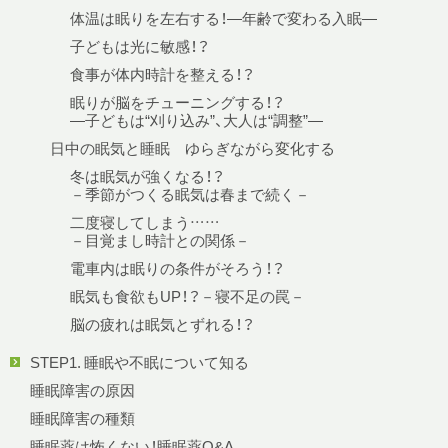
体温は眠りを左右する！—年齢で変わる入眠—
子どもは光に敏感！？
食事が体内時計を整える！？
眠りが脳をチューニングする！？
—子どもは“刈り込み”、大人は“調整”—
日中の眠気と睡眠 ゆらぎながら変化する
冬は眠気が強くなる！？
－季節がつくる眠気は春まで続く－
二度寝してしまう……
－目覚まし時計との関係－
電車内は眠りの条件がそろう！？
眠気も食欲もUP！？－寝不足の罠－
脳の疲れは眠気とずれる！？
STEP1. 睡眠や不眠について知る
睡眠障害の原因
睡眠障害の種類
睡眠薬は怖くない！睡眠薬Q&A