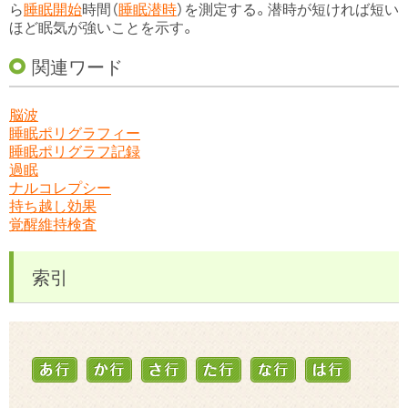
ら
睡眠開始
時間（
睡眠潜時
）を測定する。潜時が短ければ短い
ほど眠気が強いことを示す。
関連ワード
脳波
睡眠ポリグラフィー
睡眠ポリグラフ記録
過眠
ナルコレプシー
持ち越し効果
覚醒維持検査
索引