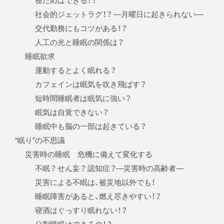
寝だめはできる！？
社会的ジェットラグ！？ —月曜日に起きられない—
交代勤務にもコツがある！？
人工の光と睡眠の関係は？
睡眠欲求
運動するとよく眠れる？
カフェインは眠気を吹き飛ばす？
短時間睡眠者は眠気に強い？
眠気は自覚できない？
睡眠中も脳の一部は起きている？
“眠り”の不思議
災害時の睡眠 危機に備えて変化する
不眠？ せん妄？ 認知症？—災害時の高齢者—
災害による不眠は、被災地以外でも！
睡眠障害があると、燃え尽きやすい！？
寝酒はぐっすり眠れない！？