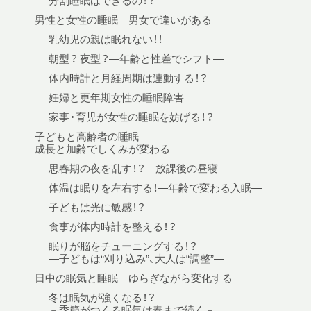
分割睡眠はできるの！？
男性と女性の睡眠 男女で違いがある
乳幼児の親は眠れない！！
朝型？ 夜型？—年齢と性差でシフト—
体内時計と月経周期は連動する！？
妊婦と更年期女性の睡眠障害
家事・育児が女性の睡眠を妨げる！？
子どもと高齢者の睡眠
成長と加齢でしくみが変わる
思春期の夜を乱す！？—放課後の昼寝—
体温は眠りを左右する！—年齢で変わる入眠—
子どもは光に敏感！？
食事が体内時計を整える！？
眠りが脳をチューニングする！？
—子どもは“刈り込み”、大人は“調整”—
日中の眠気と睡眠 ゆらぎながら変化する
冬は眠気が強くなる！？
－季節がつくる眠気は春まで続く－