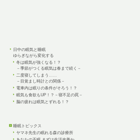
日中の眠気と睡眠
ゆらぎながら変化する
冬は眠気が強くなる！？
－季節がつくる眠気は春まで続く－
二度寝してしまう……
－目覚まし時計との関係－
電車内は眠りの条件がそろう！？
眠気も食欲もUP！？－寝不足の罠－
脳の疲れは眠気とずれる！？
睡眠トピックス
ヤマネ先生の眠れる森の診療所
あなたの不眠 まずは生活改善か