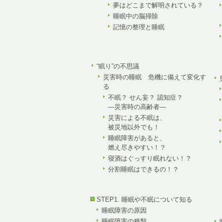
夢はどこまで解明されている？
睡眠中の脳掃除
記憶の整理と睡眠
“眠り”の不思議
災害時の睡眠 危機に備えて変化す
る
不眠？ せん妄？ 認知症？
—災害時の高齢者—
災害による不眠は、
被災地以外でも！
睡眠障害があると、
燃え尽きやすい！？
寝酒はぐっすり眠れない！？
分割睡眠はできるの！？
STEP1. 睡眠や不眠について知る
睡眠障害の原因
睡眠障害の種類