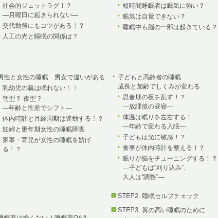
社会的ジェットラグ！？
短時間睡眠者は眠気に強い？
—月曜日に起きられない—
眠気は自覚できない？
交代勤務にもコツがある！？
睡眠中も脳の一部は起きている？
人工の光と睡眠の関係は？
男性と女性の睡眠 男女で違いがある
子どもと高齢者の睡眠
成長と加齢でしくみが変わる
乳幼児の親は眠れない！！
思春期の夜を乱す！？
朝型？ 夜型？
—放課後の昼寝—
—年齢と性差でシフト—
体温は眠りを左右する！
体内時計と月経周期は連動する！？
—年齢で変わる入眠—
妊婦と更年期女性の睡眠障害
子どもは光に敏感！？
家事・育児が女性の睡眠を妨げ
食事が体内時計を整える！？
る！？
眠りが脳をチューニングする！？
—子どもは“刈り込み”、
大人は“調整”—
STEP2. 睡眠セルフチェック
STEP3. 質の高い睡眠のために
睡眠薬は怖くない！睡眠薬Q&A