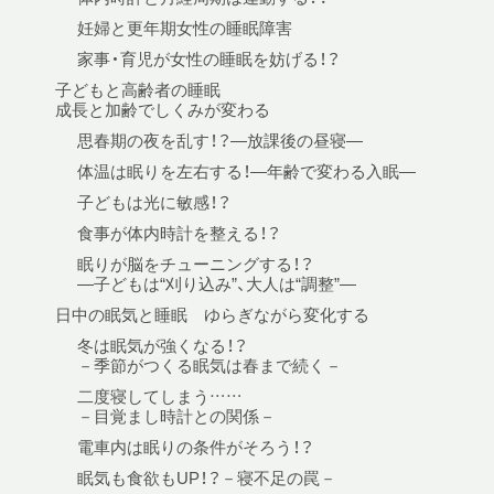
妊婦と更年期女性の睡眠障害
家事・育児が女性の睡眠を妨げる！？
子どもと高齢者の睡眠
成長と加齢でしくみが変わる
思春期の夜を乱す！？—放課後の昼寝—
体温は眠りを左右する！—年齢で変わる入眠—
子どもは光に敏感！？
食事が体内時計を整える！？
眠りが脳をチューニングする！？
—子どもは“刈り込み”、大人は“調整”—
日中の眠気と睡眠 ゆらぎながら変化する
冬は眠気が強くなる！？
－季節がつくる眠気は春まで続く－
二度寝してしまう……
－目覚まし時計との関係－
電車内は眠りの条件がそろう！？
眠気も食欲もUP！？－寝不足の罠－