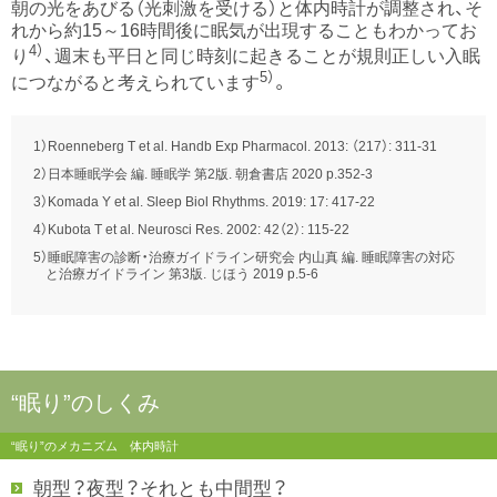
朝の光をあびる（光刺激を受ける）と体内時計が調整され、そ
れから約15～16時間後に眠気が出現することもわかってお
4）
り
、週末も平日と同じ時刻に起きることが規則正しい入眠
5）
につながると考えられています
。
1）Roenneberg T et al. Handb Exp Pharmacol. 2013: （217）: 311-31
2）日本睡眠学会 編. 睡眠学 第2版. 朝倉書店 2020 p.352-3
3）Komada Y et al. Sleep Biol Rhythms. 2019: 17: 417-22
4）Kubota T et al. Neurosci Res. 2002: 42（2）: 115-22
5）睡眠障害の診断・治療ガイドライン研究会 内山真 編. 睡眠障害の対応
と治療ガイドライン 第3版. じほう 2019 p.5-6
“眠り”のしくみ
“眠り”のメカニズム 体内時計
朝型？夜型？それとも中間型？