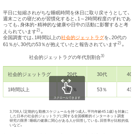
平日に短縮されがちな睡眠時間を休日に取り戻そうとして、
週末ごとの寝だめが習慣化すると、1～2時間程度のずれであ
っても、身体的・精神的な健康や日中の活動に影響すると考
2）
えられています
。
全国調査では、1時間以上の
社会的ジェットラグ
を、20代の
2）
61％が、30代の53％が抱えていたと報告されています
。
3）
社会的ジェットラグの年代別割合
社会的ジェットラグ
20代
30代
40
1時間以上
61％
53％
43
スクロールできます
3,708人（定期的な勤務スケジュールを持つ成⼈、平均年齢45.1歳）を対象に
した日本の社会的ジェットラグに関する全国横断的インターネット調査
研究の限界：睡眠の健康に関⼼がある⼈が回答している、回答率が⽐較的低
いなど。