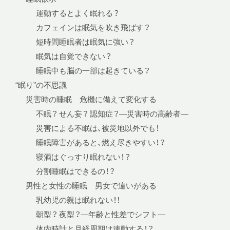
運動するとよく眠れる？
カフェインは眠気を吹き飛ばす？
短時間睡眠者は眠気に強い？
眠気は自覚できない？
睡眠中も脳の一部は起きている？
“眠り”の不思議
災害時の睡眠 危機に備えて変化する
不眠？ せん妄？ 認知症？—災害時の高齢者—
災害による不眠は、被災地以外でも！
睡眠障害があると、燃え尽きやすい！？
寝酒はぐっすり眠れない！？
分割睡眠はできるの！？
男性と女性の睡眠 男女で違いがある
乳幼児の親は眠れない！！
朝型？ 夜型？—年齢と性差でシフト—
体内時計と月経周期は連動する！？