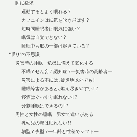
睡眠欲求
運動するとよく眠れる？
カフェインは眠気を吹き飛ばす？
短時間睡眠者は眠気に強い？
眠気は自覚できない？
睡眠中も脳の一部は起きている？
“眠り”の不思議
災害時の睡眠 危機に備えて変化する
不眠？ せん妄？ 認知症？—災害時の高齢者—
災害による不眠は、被災地以外でも！
睡眠障害があると、燃え尽きやすい！？
寝酒はぐっすり眠れない！？
分割睡眠はできるの！？
男性と女性の睡眠 男女で違いがある
乳幼児の親は眠れない！！
朝型？ 夜型？—年齢と性差でシフト—