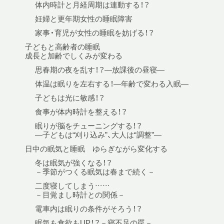
体内時計と月経周期は連動する！？
妊婦と更年期女性の睡眠障害
家事・育児が女性の睡眠を妨げる！？
子どもと高齢者の睡眠
成長と加齢でしくみが変わる
思春期の夜を乱す！？—放課後の昼寝—
体温は眠りを左右する！—年齢で変わる入眠—
子どもは光に敏感！？
食事が体内時計を整える！？
眠りが脳をチューニングする！？
—子どもは“刈り込み”、大人は“調整”—
日中の眠気と睡眠 ゆらぎながら変化する
冬は眠気が強くなる！？
－季節がつくる眠気は春まで続く－
二度寝してしまう……
－目覚まし時計との関係－
電車内は眠りの条件がそろう！？
眠気も食欲もUP！？－寝不足の罠－