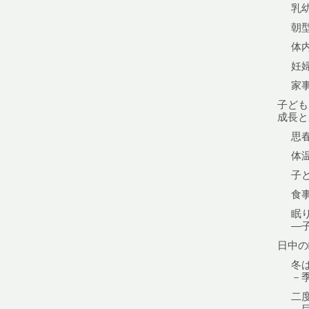
乳
朝
体
妊
家
子ども
成長と
思
体
子
食
眠
—子
日中の
冬
－
二
－