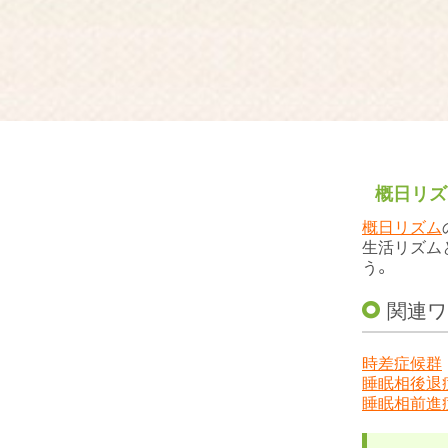
概日リズ
概日リズム
生活リズム
う。
関連ワ
時差症候群
睡眠相後退
睡眠相前進