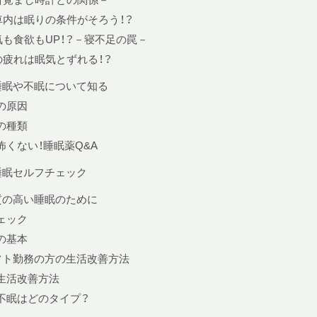
車内は眠りの条件がそろう！？
気も食欲もUP！？－寝不足の罠－
の疲れは眠気とずれる！？
. 睡眠や不眠について知る
の原因
の種類
怖くない！睡眠薬Q&A
. 睡眠セルフチェック
. 質の高い睡眠のために
ェック
の基本
フト勤務の方の生活改善方法
生活改善方法
不眠はどのタイプ？