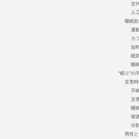
交
人
睡眠欲
運
カ
短
眠
睡
“眠り”の
災害時
不
災
睡
寝
分
男性と