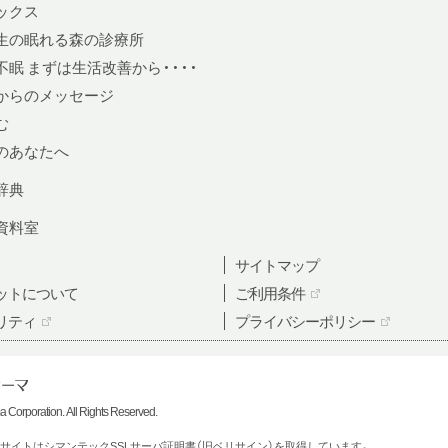
ックス
生の眠れる森の診療所
眠 まずは生活改善から・・・・
からのメッセージ
む
のあなたへ
辞典
資料室
サイトマップ
ットについて
ご利用条件
リティ
プライバシーポリシー
Corporation. All Rights Reserved.
サイトはシマンテックSSLサーバ証明書（旧ベリサイン）を取得しています。