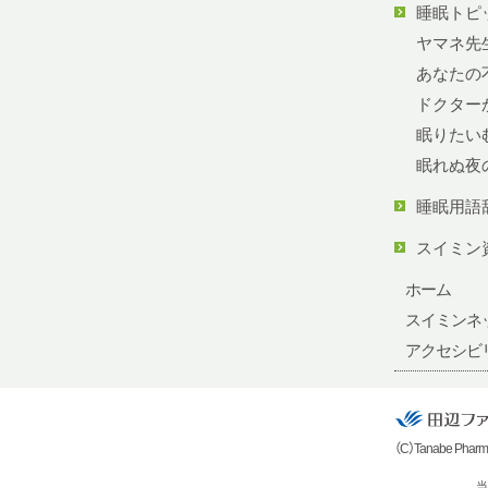
睡眠トピ
ヤマネ先
あなたの不
ドクター
眠りたい
眠れぬ夜
睡眠用語
スイミン
ホーム
スイミンネ
アクセシビ
（C）Tanabe Pharma 
当