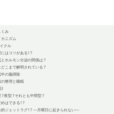
しくみ
メカニズム
イクル
寝にはコツがある！？
眠とホルモン分泌の関係は？
はどこまで解明されている？
眠中の脳掃除
憶の整理と睡眠
計
型？夜型？それとも中間型？
だめはできる！？
会的ジェットラグ！？ —月曜日に起きられない—