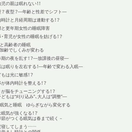
幼児の親は眠れない！！
型？ 夜型？—年齢と性差でシフト—
内時計と月経周期は連動する！？
婦と更年期女性の睡眠障害
事・育児が女性の睡眠を妨げる！？
と高齢者の睡眠
加齢でしくみが変わる
春期の夜を乱す！？—放課後の昼寝—
温は眠りを左右する！—年齢で変わる入眠—
どもは光に敏感！？
事が体内時計を整える！？
りが脳をチューニングする！？
どもは“刈り込み”、大人は“調整”—
眠気と睡眠 ゆらぎながら変化する
は眠気が強くなる！？
季節がつくる眠気は春まで続く－
度寝してしまう……
目覚まし時計との関係－