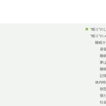
“眠り”の
“眠り”の
睡眠サ
昼
睡
夢
睡
記
体内時
朝
寝
社