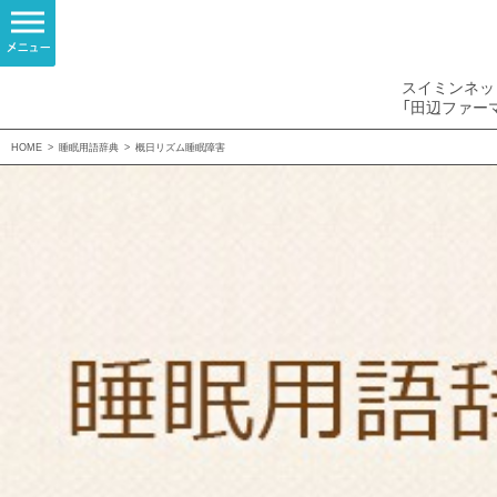
スイミンネッ
「田辺ファー
HOME
>
睡眠用語辞典
>
概日リズム睡眠障害