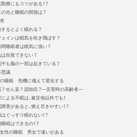
代勤務にもコツがある！？
工の光と睡眠の関係は？
求
動するとよく眠れる？
フェインは眠気を吹き飛ばす？
時間睡眠者は眠気に強い？
気は自覚できない？
眠中も脳の一部は起きている？
不思議
の睡眠 危機に備えて変化する
眠？ せん妄？ 認知症？—災害時の高齢者—
害による不眠は、被災地以外でも！
眠障害があると、燃え尽きやすい！？
酒はぐっすり眠れない！？
割睡眠はできるの！？
女性の睡眠 男女で違いがある