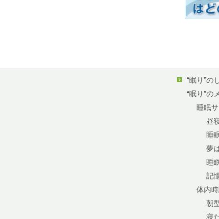
“眠り”の
“眠り”の
睡眠サ
昼
睡
夢
睡
記
体内時
朝
寝