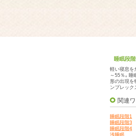
睡眠段階
軽い寝息を
～55％。睡
形の出現を
ンプレック
関連ワ
睡眠段階1
睡眠段階3
睡眠段階4
浅睡眠