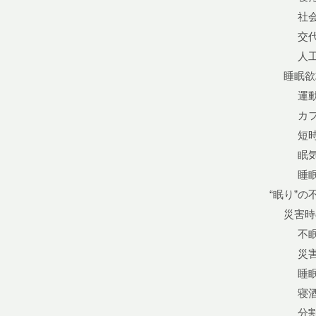
社
交
人
睡眠欲
運
カ
短
眠
睡
“眠り”の
災害時
不
災
睡
寝
分