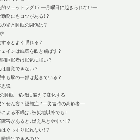
会的ジェットラグ！？ —月曜日に起きられない—
代勤務にもコツがある！？
工の光と睡眠の関係は？
求
動するとよく眠れる？
フェインは眠気を吹き飛ばす？
時間睡眠者は眠気に強い？
気は自覚できない？
眠中も脳の一部は起きている？
不思議
の睡眠 危機に備えて変化する
眠？ せん妄？ 認知症？—災害時の高齢者—
害による不眠は、被災地以外でも！
眠障害があると、燃え尽きやすい！？
酒はぐっすり眠れない！？
割睡眠はできるの！？