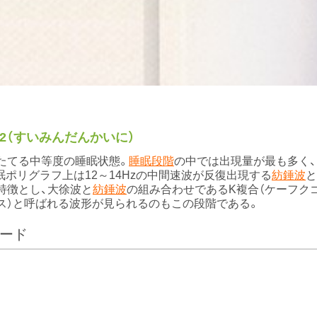
2（すいみんだんかいに）
たてる中等度の睡眠状態。
睡眠段階
の中では出現量が最も多く、
眠ポリグラフ上は12～14Hzの中間速波が反復出現する
紡錘波
と
特徴とし、大徐波と
紡錘波
の組み合わせであるK複合（ケーフク
ス）と呼ばれる波形が見られるのもこの段階である。
ード