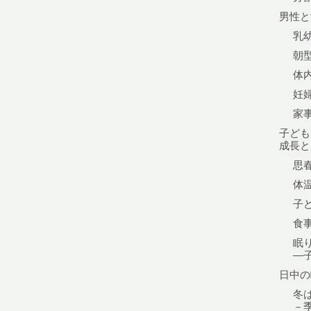
男性と
乳
朝
体
妊
家
子ども
成長と
思
体
子
食
眠
—子
日中の
冬
－