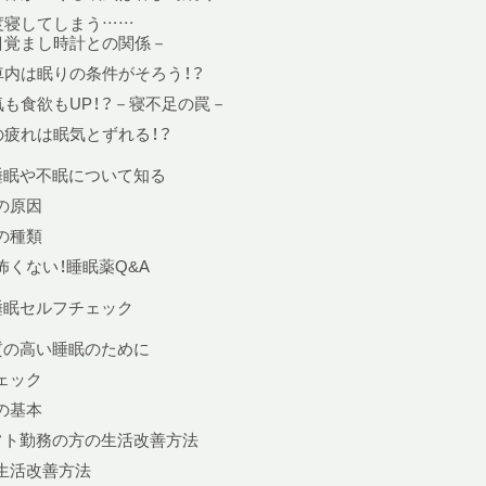
度寝してしまう……
目覚まし時計との関係－
車内は眠りの条件がそろう！？
気も食欲もUP！？－寝不足の罠－
の疲れは眠気とずれる！？
. 睡眠や不眠について知る
の原因
の種類
怖くない！睡眠薬Q&A
. 睡眠セルフチェック
. 質の高い睡眠のために
ェック
の基本
フト勤務の方の生活改善方法
生活改善方法