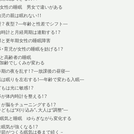
女性の睡眠 男女で違いがある
幼児の親は眠れない！！
型？ 夜型？—年齢と性差でシフト—
内時計と月経周期は連動する！？
婦と更年期女性の睡眠障害
事・育児が女性の睡眠を妨げる！？
と高齢者の睡眠
加齢でしくみが変わる
春期の夜を乱す！？—放課後の昼寝—
温は眠りを左右する！—年齢で変わる入眠—
どもは光に敏感！？
事が体内時計を整える！？
りが脳をチューニングする！？
どもは“刈り込み”、大人は“調整”—
眠気と睡眠 ゆらぎながら変化する
は眠気が強くなる！？
季節がつくる眠気は春まで続く－