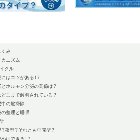
しくみ
メカニズム
イクル
寝にはコツがある！？
眠とホルモン分泌の関係は？
はどこまで解明されている？
眠中の脳掃除
憶の整理と睡眠
計
型？夜型？それとも中間型？
だめはできる！？