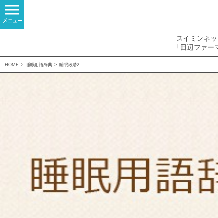
スイミンネッ
「田辺ファー
HOME
>
睡眠用語辞典
>
睡眠段階2