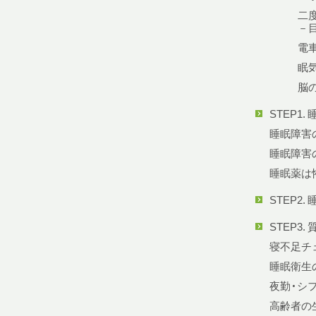
二
－
電
眠
脳
STEP1
睡眠障害
睡眠障害
睡眠薬は
STEP2
STEP3
寝不足チ
睡眠衛生
夜勤・シ
高齢者の