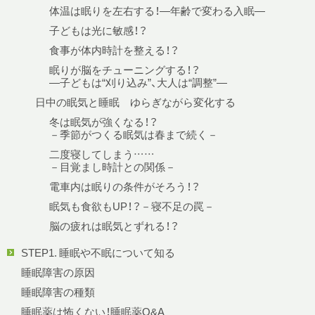
体温は眠りを左右する！—年齢で変わる入眠—
子どもは光に敏感！？
食事が体内時計を整える！？
眠りが脳をチューニングする！？
—子どもは“刈り込み”、大人は“調整”—
日中の眠気と睡眠 ゆらぎながら変化する
冬は眠気が強くなる！？
－季節がつくる眠気は春まで続く－
二度寝してしまう……
－目覚まし時計との関係－
電車内は眠りの条件がそろう！？
眠気も食欲もUP！？－寝不足の罠－
脳の疲れは眠気とずれる！？
STEP1. 睡眠や不眠について知る
睡眠障害の原因
睡眠障害の種類
睡眠薬は怖くない！睡眠薬Q&A