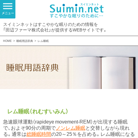
スイミンネットはすこやかな眠りのための情報を
「田辺ファーマ株式会社」が提供するWEBサイトです。
HOME
>
睡眠用語辞典
>
レム睡眠
レム睡眠（れむすいみん）
急速眼球運動（rapideye movement-REM）が出現する睡眠
で、およそ90分の周期で
ノンレム睡眠
と交替しながら現れ
る。通常は
総睡眠時間
の20～25％を占める。レム睡眠になる