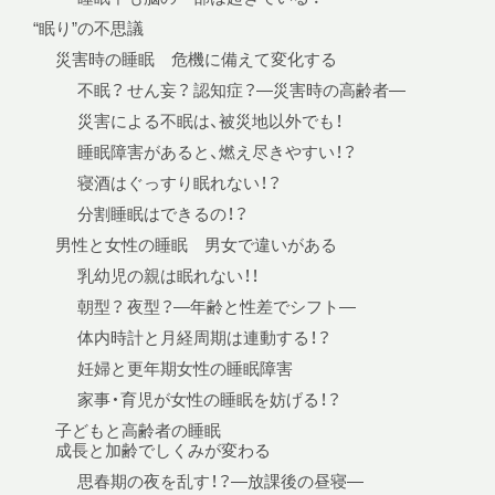
“眠り”の不思議
災害時の睡眠 危機に備えて変化する
不眠？ せん妄？ 認知症？—災害時の高齢者—
災害による不眠は、被災地以外でも！
睡眠障害があると、燃え尽きやすい！？
寝酒はぐっすり眠れない！？
分割睡眠はできるの！？
男性と女性の睡眠 男女で違いがある
乳幼児の親は眠れない！！
朝型？ 夜型？—年齢と性差でシフト—
体内時計と月経周期は連動する！？
妊婦と更年期女性の睡眠障害
家事・育児が女性の睡眠を妨げる！？
子どもと高齢者の睡眠
成長と加齢でしくみが変わる
思春期の夜を乱す！？—放課後の昼寝—