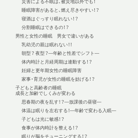
災害による不眠は、被災地以外でも！
睡眠障害があると、燃え尽きやすい！？
寝酒はぐっすり眠れない！？
分割睡眠はできるの！？
男性と女性の睡眠 男女で違いがある
乳幼児の親は眠れない！！
朝型？ 夜型？—年齢と性差でシフト—
体内時計と月経周期は連動する！？
妊婦と更年期女性の睡眠障害
家事・育児が女性の睡眠を妨げる！？
子どもと高齢者の睡眠
成長と加齢でしくみが変わる
思春期の夜を乱す！？—放課後の昼寝—
体温は眠りを左右する！—年齢で変わる入眠—
子どもは光に敏感！？
食事が体内時計を整える！？
眠りが脳をチューニングする！？