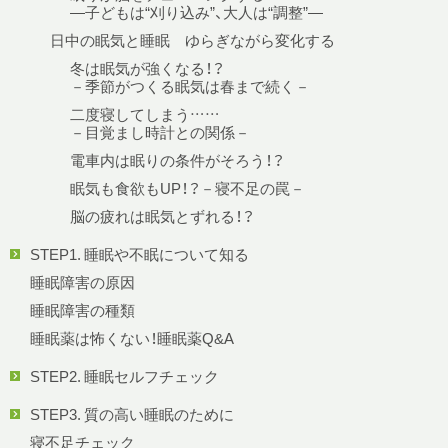
—子どもは“刈り込み”、大人は“調整”—
日中の眠気と睡眠 ゆらぎながら変化する
冬は眠気が強くなる！？
－季節がつくる眠気は春まで続く－
二度寝してしまう……
－目覚まし時計との関係－
電車内は眠りの条件がそろう！？
眠気も食欲もUP！？－寝不足の罠－
脳の疲れは眠気とずれる！？
STEP1. 睡眠や不眠について知る
睡眠障害の原因
睡眠障害の種類
睡眠薬は怖くない！睡眠薬Q&A
STEP2. 睡眠セルフチェック
STEP3. 質の高い睡眠のために
寝不足チェック