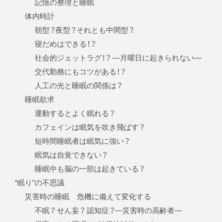
記憶の整理と睡眠
体内時計
朝型？夜型？それとも中間型？
寝だめはできる！？
社会的ジェットラグ！？ —月曜日に起きられない—
交代勤務にもコツがある！？
人工の光と睡眠の関係は？
睡眠欲求
運動するとよく眠れる？
カフェインは眠気を吹き飛ばす？
短時間睡眠者は眠気に強い？
眠気は自覚できない？
睡眠中も脳の一部は起きている？
“眠り”の不思議
災害時の睡眠 危機に備えて変化する
不眠？ せん妄？ 認知症？—災害時の高齢者—