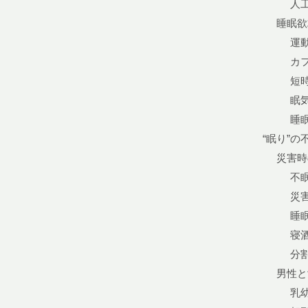
人
睡眠欲
運
カ
短
眠
睡
“眠り”の
災害時
不
災
睡
寝
分
男性と
乳