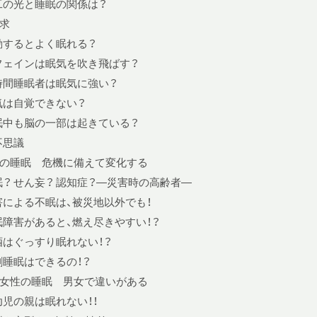
工の光と睡眠の関係は？
求
動するとよく眠れる？
フェインは眠気を吹き飛ばす？
時間睡眠者は眠気に強い？
気は自覚できない？
眠中も脳の一部は起きている？
不思議
の睡眠 危機に備えて変化する
眠？ せん妄？ 認知症？—災害時の高齢者—
害による不眠は、被災地以外でも！
眠障害があると、燃え尽きやすい！？
酒はぐっすり眠れない！？
割睡眠はできるの！？
女性の睡眠 男女で違いがある
幼児の親は眠れない！！