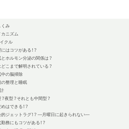
しくみ
メカニズム
イクル
寝にはコツがある！？
眠とホルモン分泌の関係は？
はどこまで解明されている？
眠中の脳掃除
憶の整理と睡眠
計
型？夜型？それとも中間型？
だめはできる！？
会的ジェットラグ！？ —月曜日に起きられない—
代勤務にもコツがある！？