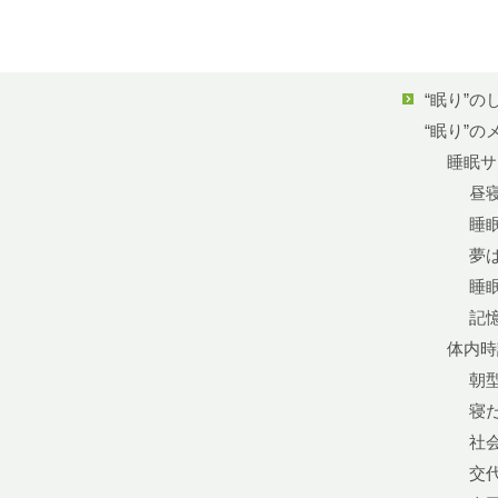
“眠り”の
“眠り”の
睡眠サ
昼
睡
夢
睡
記
体内時
朝
寝
社
交