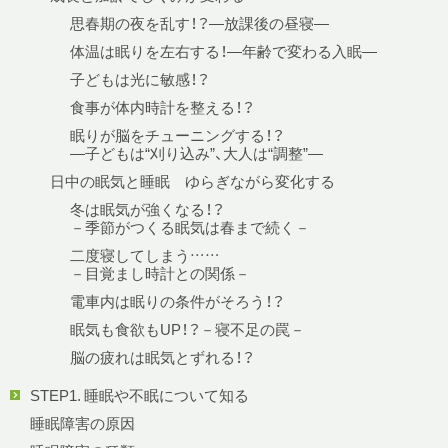
思春期の夜を乱す！？—放課後の昼寝—
体温は眠りを左右する！—年齢で変わる入眠—
子どもは光に敏感！？
食事が体内時計を整える！？
眠りが脳をチューニングする！？
—子どもは“刈り込み”、大人は“調整”—
日中の眠気と睡眠 ゆらぎながら変化する
冬は眠気が強くなる！？
－季節がつくる眠気は春まで続く－
二度寝してしまう……
－目覚まし時計との関係－
電車内は眠りの条件がそろう！？
眠気も食欲もUP！？－寝不足の罠－
脳の疲れは眠気とずれる！？
STEP1. 睡眠や不眠について知る
睡眠障害の原因