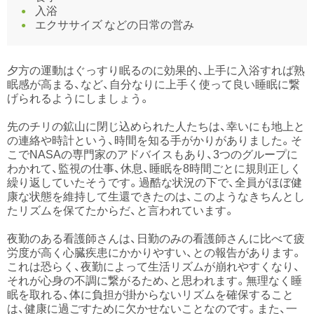
入浴
エクササイズ などの日常の営み
夕方の運動はぐっすり眠るのに効果的、上手に入浴すれば熟
眠感が高まる、など、自分なりに上手く使って良い睡眠に繋
げられるようにしましょう。
先のチリの鉱山に閉じ込められた人たちは、幸いにも地上と
の連絡や時計という、時間を知る手がかりがありました。そ
こでNASAの専門家のアドバイスもあり、3つのグループに
わかれて、監視の仕事、休息、睡眠を8時間ごとに規則正しく
繰り返していたそうです。過酷な状況の下で、全員がほぼ健
康な状態を維持して生還できたのは、このようなきちんとし
たリズムを保てたからだ、と言われています。
夜勤のある看護師さんは、日勤のみの看護師さんに比べて疲
労度が高く心臓疾患にかかりやすい、との報告があります。
これは恐らく、夜勤によって生活リズムが崩れやすくなり、
それが心身の不調に繋がるため、と思われます。無理なく睡
眠を取れる、体に負担が掛からないリズムを確保すること
は、健康に過ごすために欠かせないことなのです。また、一