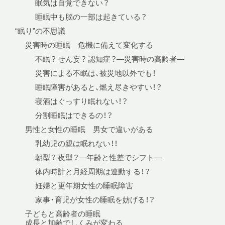
眠気は自覚できない？
睡眠中も脳の一部は起きている？
“眠り”の不思議
災害時の睡眠 危機に備えて変化する
不眠？ せん妄？ 認知症？—災害時の高齢者—
災害による不眠は、被災地以外でも！
睡眠障害があると、燃え尽きやすい！？
寝酒はぐっすり眠れない！？
分割睡眠はできるの！？
男性と女性の睡眠 男女で違いがある
乳幼児の親は眠れない！！
朝型？ 夜型？—年齢と性差でシフト—
体内時計と月経周期は連動する！？
妊婦と更年期女性の睡眠障害
家事・育児が女性の睡眠を妨げる！？
子どもと高齢者の睡眠
成長と加齢でしくみが変わる