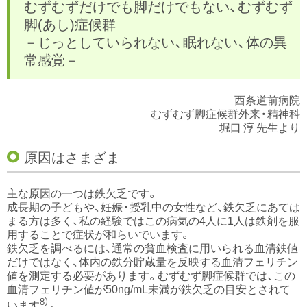
むずむずだけでも脚だけでもない、むずむず
脚(あし)症候群
－じっとしていられない、眠れない、体の異
常感覚－
西条道前病院
むずむず脚症候群外来・精神科
堀口 淳 先生より
原因はさまざま
主な原因の一つは鉄欠乏です。
成長期の子どもや、妊娠・授乳中の女性など、鉄欠乏にあては
まる方は多く、私の経験ではこの病気の4人に1人は鉄剤を服
用することで症状が和らいでいます。
鉄欠乏を調べるには、通常の貧血検査に用いられる血清鉄値
だけではなく、体内の鉄分貯蔵量を反映する血清フェリチン
値を測定する必要があります。むずむず脚症候群では、この
血清フェリチン値が50ng/mL未満が鉄欠乏の目安とされて
8）
います
。