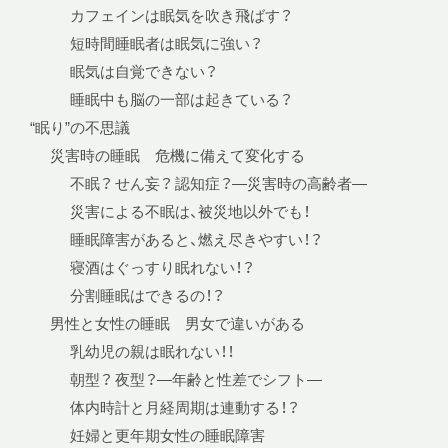
カフェインは眠気を吹き飛ばす？
短時間睡眠者は眠気に強い？
眠気は自覚できない？
睡眠中も脳の一部は起きている？
“眠り”の不思議
災害時の睡眠 危機に備えて変化する
不眠？ せん妄？ 認知症？—災害時の高齢者—
災害による不眠は、被災地以外でも！
睡眠障害があると、燃え尽きやすい！？
寝酒はぐっすり眠れない！？
分割睡眠はできるの！？
男性と女性の睡眠 男女で違いがある
乳幼児の親は眠れない！！
朝型？ 夜型？—年齢と性差でシフト—
体内時計と月経周期は連動する！？
妊婦と更年期女性の睡眠障害