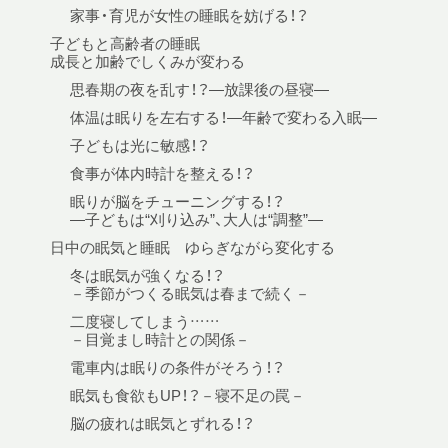
家事・育児が女性の睡眠を妨げる！？
子どもと高齢者の睡眠
成長と加齢でしくみが変わる
思春期の夜を乱す！？—放課後の昼寝—
体温は眠りを左右する！—年齢で変わる入眠—
子どもは光に敏感！？
食事が体内時計を整える！？
眠りが脳をチューニングする！？
—子どもは“刈り込み”、大人は“調整”—
日中の眠気と睡眠 ゆらぎながら変化する
冬は眠気が強くなる！？
－季節がつくる眠気は春まで続く－
二度寝してしまう……
－目覚まし時計との関係－
電車内は眠りの条件がそろう！？
眠気も食欲もUP！？－寝不足の罠－
脳の疲れは眠気とずれる！？