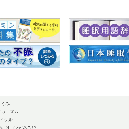
しくみ
メカニズム
イクル
寝にはコツがある！？