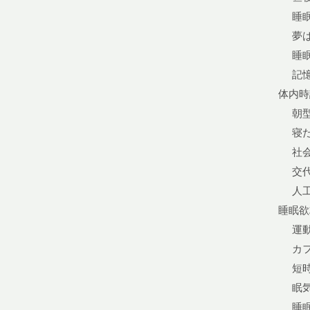
睡
夢
睡
記
体内時
朝
寝
社
交
人
睡眠欲
運
カ
短
眠
睡