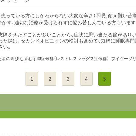
、患っている方にしかわからない大変な辛さ（不眠、耐え難い苦痛
つかず、適切な治療が受けられずに悩み苦しんでいる方もいます
支障をきたすことが多いことから、症状に思い当たる節があり、
った際は、セカンドオピニオンの検討も含めて、気軽に睡眠専門
さい。
. 患者の叫び むずむず脚症候群（レストレスレッグス症候群）. ブイツーソ
1
2
3
4
5