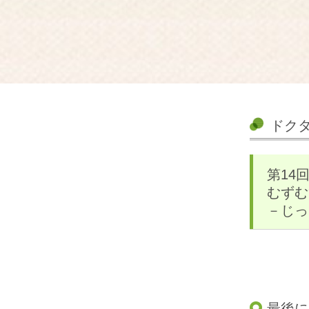
ドク
第14
むずむ
－じっ
最後に