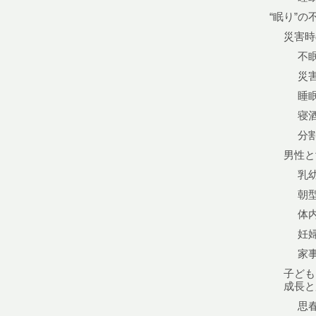
“眠り”の
災害時
不
災
睡
寝
分
男性と
乳
朝
体
妊
家
子ども
成長と
思