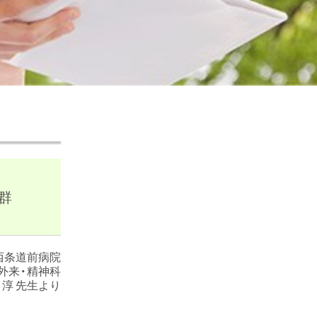
群
西条道前病院
外来・精神科
 淳 先生より