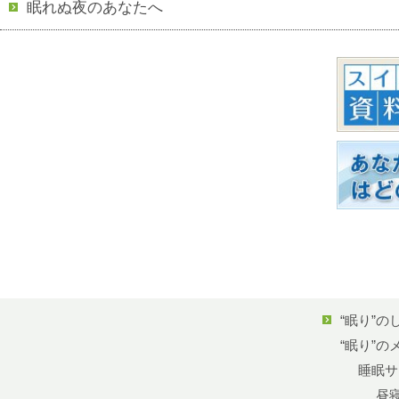
眠れぬ夜のあなたへ
“眠り”の
“眠り”の
睡眠サ
昼