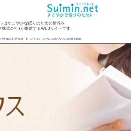
トはすこやかな眠りのための情報を
マ株式会社」が提供するWEBサイトです。
むずむず脚(あし)症候群－じっとしていられない、眠れない、体の異常感覚－