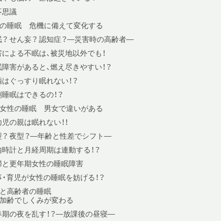
不思議
の睡眠 危機に備えて変化する
眠？ せん妄？ 認知症？—災害時の高齢者—
害による不眠は、被災地以外でも！
眠障害があると、燃え尽きやすい！？
酒はぐっすり眠れない！？
割睡眠はできるの！？
女性の睡眠 男女で違いがある
幼児の親は眠れない！！
型？ 夜型？—年齢と性差でシフト—
内時計と月経周期は連動する！？
婦と更年期女性の睡眠障害
事・育児が女性の睡眠を妨げる！？
と高齢者の睡眠
加齢でしくみが変わる
春期の夜を乱す！？—放課後の昼寝—