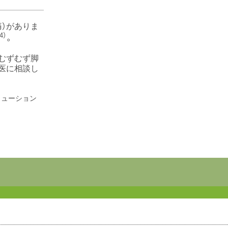
）がありま
4）
。
むずむず脚
医に相談し
リューション