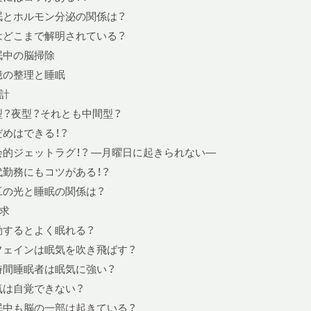
眠とホルモン分泌の関係は？
はどこまで解明されている？
眠中の脳掃除
憶の整理と睡眠
計
型？夜型？それとも中間型？
だめはできる！？
会的ジェットラグ！？ —月曜日に起きられない—
代勤務にもコツがある！？
工の光と睡眠の関係は？
求
動するとよく眠れる？
フェインは眠気を吹き飛ばす？
時間睡眠者は眠気に強い？
気は自覚できない？
眠中も脳の一部は起きている？