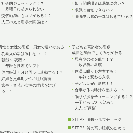
社会的ジェットラグ！？
短時間睡眠者は眠気に強い？
—月曜日に起きられない—
眠気は自覚できない？
交代勤務にもコツがある！？
睡眠中も脳の一部は起きている？
人工の光と睡眠の関係は？
男性と女性の睡眠 男女で違いがある
子どもと高齢者の睡眠
成長と加齢でしくみが変わる
乳幼児の親は眠れない！！
思春期の夜を乱す！？
朝型？ 夜型？
—放課後の昼寝—
—年齢と性差でシフト—
体温は眠りを左右する！
体内時計と月経周期は連動する！？
—年齢で変わる入眠—
妊婦と更年期女性の睡眠障害
子どもは光に敏感！？
家事・育児が女性の睡眠を妨げ
食事が体内時計を整える！？
る！？
眠りが脳をチューニングする！？
—子どもは“刈り込み”、
大人は“調整”—
STEP2. 睡眠セルフチェック
STEP3. 質の高い睡眠のために
睡眠薬は怖くない！睡眠薬Q&A