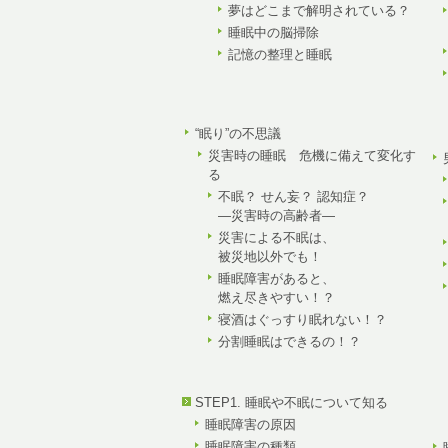
夢はどこまで解明されている？
睡眠中の脳掃除
記憶の整理と睡眠
“眠り”の不思議
災害時の睡眠 危機に備えて変化す
る
不眠？ せん妄？ 認知症？
—災害時の高齢者—
災害による不眠は、
被災地以外でも！
睡眠障害があると、
燃え尽きやすい！？
寝酒はぐっすり眠れない！？
分割睡眠はできるの！？
STEP1. 睡眠や不眠について知る
睡眠障害の原因
睡眠障害の種類