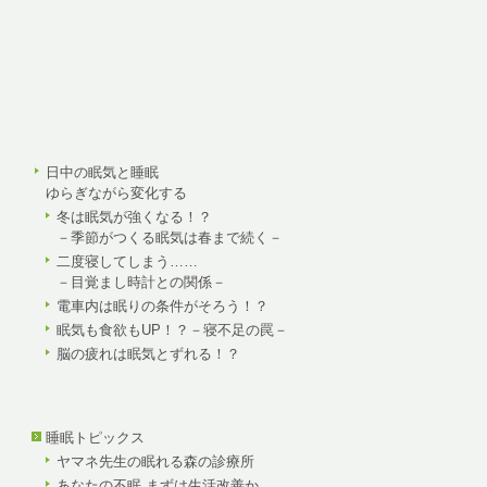
日中の眠気と睡眠
ゆらぎながら変化する
冬は眠気が強くなる！？
－季節がつくる眠気は春まで続く－
二度寝してしまう……
－目覚まし時計との関係－
電車内は眠りの条件がそろう！？
眠気も食欲もUP！？－寝不足の罠－
脳の疲れは眠気とずれる！？
睡眠トピックス
ヤマネ先生の眠れる森の診療所
あなたの不眠 まずは生活改善か