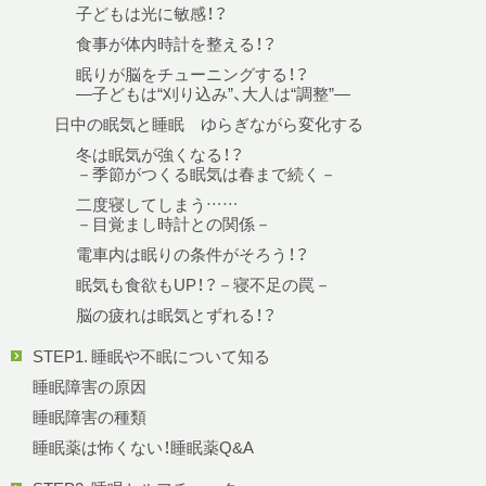
子どもは光に敏感！？
食事が体内時計を整える！？
眠りが脳をチューニングする！？
—子どもは“刈り込み”、大人は“調整”—
日中の眠気と睡眠 ゆらぎながら変化する
冬は眠気が強くなる！？
－季節がつくる眠気は春まで続く－
二度寝してしまう……
－目覚まし時計との関係－
電車内は眠りの条件がそろう！？
眠気も食欲もUP！？－寝不足の罠－
脳の疲れは眠気とずれる！？
STEP1. 睡眠や不眠について知る
睡眠障害の原因
睡眠障害の種類
睡眠薬は怖くない！睡眠薬Q&A