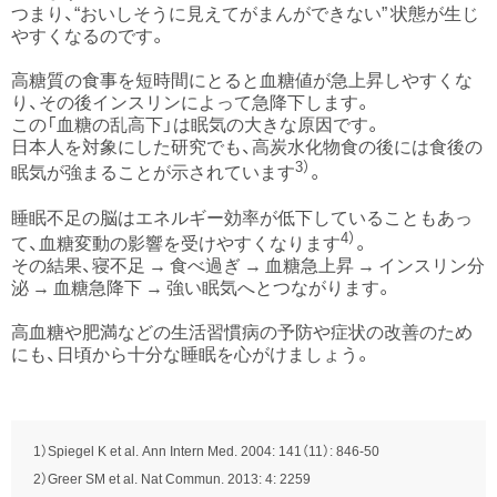
つまり、“おいしそうに見えてがまんができない” 状態が生じ
やすくなるのです。
高糖質の食事を短時間にとると血糖値が急上昇しやすくな
り、その後インスリンによって急降下します。
この「血糖の乱高下」は眠気の大きな原因です。
日本人を対象にした研究でも、高炭水化物食の後には食後の
3）
眠気が強まることが示されています
。
睡眠不足の脳はエネルギー効率が低下していることもあっ
4）
て、血糖変動の影響を受けやすくなります
。
その結果、寝不足 → 食べ過ぎ → 血糖急上昇 → インスリン分
泌 → 血糖急降下 → 強い眠気へとつながります。
高血糖や肥満などの生活習慣病の予防や症状の改善のため
にも、日頃から十分な睡眠を心がけましょう。
1）Spiegel K et al. Ann Intern Med. 2004: 141（11）: 846-50
2）Greer SM et al. Nat Commun. 2013: 4: 2259