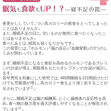
夜更かししていて、つい高カロリーの夜食をとってしまった
ことはありませんか。
また、睡眠不足の日に、甘いものが無性に食べたくなったこ
とはありませんか。
食べたあとは、眠気も強くなりがちです。
この背景には、「ホルモン」「脳の反応」「血糖変動」の3つのし
くみが関わっています。
まず、睡眠不足になると食欲を高めるホルモンであるグレリ
ンの分泌が増え、満腹感をもたらすレプチンの分泌が減少し
ます。
若年男性を対象にした研究では、4時間睡眠を2日間続けただ
けでも空腹感が増し、高カロリー食をより強く欲することが
1）
示されています
。
さらに、睡眠不足は脳の報酬系、とくに扁桃体の反応性を高
め、食べ物の魅力度を過大評価しやすくなることが報告され
2）
ています
。