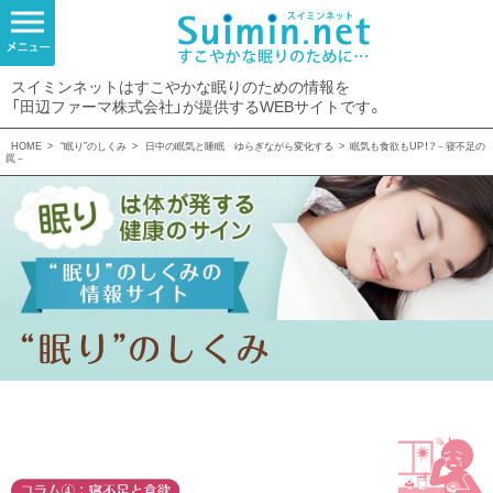
スイミンネットはすこやかな眠りのための情報を
「田辺ファーマ株式会社」が提供するWEBサイトです。
HOME
>
“眠り”のしくみ
>
日中の眠気と睡眠 ゆらぎながら変化する
>
眠気も食欲もUP！？－寝不足の
罠－