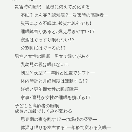
災害時の睡眠 危機に備えて変化する
不眠？ せん妄？ 認知症？—災害時の高齢者—
災害による不眠は、被災地以外でも！
睡眠障害があると、燃え尽きやすい！？
寝酒はぐっすり眠れない！？
分割睡眠はできるの！？
男性と女性の睡眠 男女で違いがある
乳幼児の親は眠れない！！
朝型？ 夜型？—年齢と性差でシフト—
体内時計と月経周期は連動する！？
妊婦と更年期女性の睡眠障害
家事・育児が女性の睡眠を妨げる！？
子どもと高齢者の睡眠
成長と加齢でしくみが変わる
思春期の夜を乱す！？—放課後の昼寝—
体温は眠りを左右する！—年齢で変わる入眠—