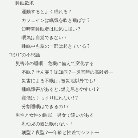
睡眠欲求
運動するとよく眠れる？
カフェインは眠気を吹き飛ばす？
短時間睡眠者は眠気に強い？
眠気は自覚できない？
睡眠中も脳の一部は起きている？
“眠り”の不思議
災害時の睡眠 危機に備えて変化する
不眠？ せん妄？ 認知症？—災害時の高齢者—
災害による不眠は、被災地以外でも！
睡眠障害があると、燃え尽きやすい！？
寝酒はぐっすり眠れない！？
分割睡眠はできるの！？
男性と女性の睡眠 男女で違いがある
乳幼児の親は眠れない！！
朝型？ 夜型？—年齢と性差でシフト—