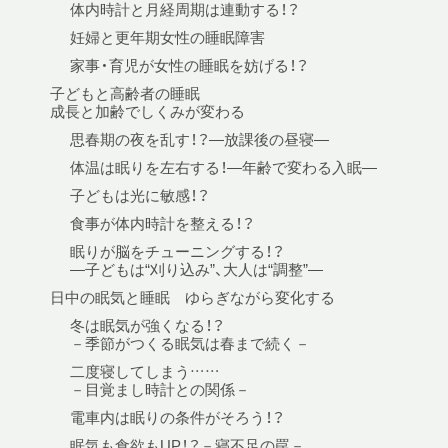
体内時計と月経周期は連動する！？
妊婦と更年期女性の睡眠障害
家事・育児が女性の睡眠を妨げる！？
子どもと高齢者の睡眠
成長と加齢でしくみが変わる
思春期の夜を乱す！？—放課後の昼寝—
体温は眠りを左右する！—年齢で変わる入眠—
子どもは光に敏感！？
食事が体内時計を整える！？
眠りが脳をチューニングする！？
—子どもは“刈り込み”、大人は“調整”—
日中の眠気と睡眠 ゆらぎながら変化する
冬は眠気が強くなる！？
－季節がつくる眠気は春まで続く－
二度寝してしまう……
－目覚まし時計との関係－
電車内は眠りの条件がそろう！？
眠気も食欲もUP！？－寝不足の罠－