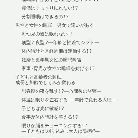
寝酒はぐっすり眠れない！？
分割睡眠はできるの！？
男性と女性の睡眠 男女で違いがある
乳幼児の親は眠れない！！
朝型？ 夜型？—年齢と性差でシフト—
体内時計と月経周期は連動する！？
妊婦と更年期女性の睡眠障害
家事・育児が女性の睡眠を妨げる！？
子どもと高齢者の睡眠
成長と加齢でしくみが変わる
思春期の夜を乱す！？—放課後の昼寝—
体温は眠りを左右する！—年齢で変わる入眠—
子どもは光に敏感！？
食事が体内時計を整える！？
眠りが脳をチューニングする！？
—子どもは“刈り込み”、大人は“調整”—