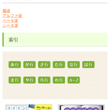
脳波
アルファ波
ベータ波
シータ波
索引