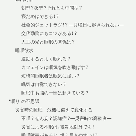
朝型？夜型？それとも中間型？
寝だめはできる！？
社会的ジェットラグ！？ —月曜日に起きられない—
交代勤務にもコツがある！？
人工の光と睡眠の関係は？
睡眠欲求
運動するとよく眠れる？
カフェインは眠気を吹き飛ばす？
短時間睡眠者は眠気に強い？
眠気は自覚できない？
睡眠中も脳の一部は起きている？
“眠り”の不思議
災害時の睡眠 危機に備えて変化する
不眠？ せん妄？ 認知症？—災害時の高齢者—
災害による不眠は、被災地以外でも！
睡眠障害があると、燃え尽きやすい！？