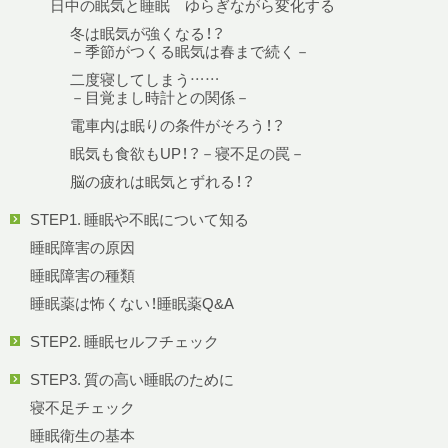
日中の眠気と睡眠 ゆらぎながら変化する
冬は眠気が強くなる！？
－季節がつくる眠気は春まで続く－
二度寝してしまう……
－目覚まし時計との関係－
電車内は眠りの条件がそろう！？
眠気も食欲もUP！？－寝不足の罠－
脳の疲れは眠気とずれる！？
STEP1. 睡眠や不眠について知る
睡眠障害の原因
睡眠障害の種類
睡眠薬は怖くない！睡眠薬Q&A
STEP2. 睡眠セルフチェック
STEP3. 質の高い睡眠のために
寝不足チェック
睡眠衛生の基本