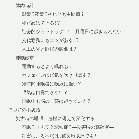
体内時計
朝型？夜型？それとも中間型？
寝だめはできる！？
社会的ジェットラグ！？ —月曜日に起きられない—
交代勤務にもコツがある！？
人工の光と睡眠の関係は？
睡眠欲求
運動するとよく眠れる？
カフェインは眠気を吹き飛ばす？
短時間睡眠者は眠気に強い？
眠気は自覚できない？
睡眠中も脳の一部は起きている？
“眠り”の不思議
災害時の睡眠 危機に備えて変化する
不眠？ せん妄？ 認知症？—災害時の高齢者—
災害による不眠は、被災地以外でも！