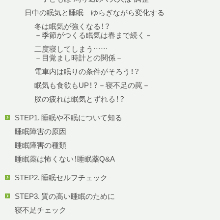
日中の眠気と睡眠 ゆらぎながら変化する
冬は眠気が強くなる！？
－季節がつくる眠気は春まで続く－
二度寝してしまう……
－目覚まし時計との関係－
電車内は眠りの条件がそろう！？
眠気も食欲もUP！？－寝不足の罠－
脳の疲れは眠気とずれる！？
STEP1. 睡眠や不眠について知る
睡眠障害の原因
睡眠障害の種類
睡眠薬は怖くない！睡眠薬Q&A
STEP2. 睡眠セルフチェック
STEP3. 質の高い睡眠のために
寝不足チェック