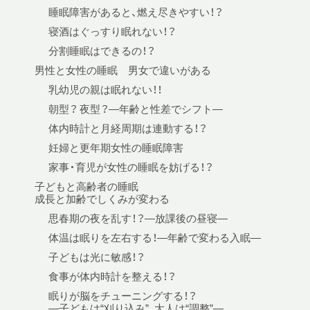
睡眠障害があると、燃え尽きやすい！？
寝酒はぐっすり眠れない！？
分割睡眠はできるの！？
男性と女性の睡眠 男女で違いがある
乳幼児の親は眠れない！！
朝型？ 夜型？—年齢と性差でシフト—
体内時計と月経周期は連動する！？
妊婦と更年期女性の睡眠障害
家事・育児が女性の睡眠を妨げる！？
子どもと高齢者の睡眠
成長と加齢でしくみが変わる
思春期の夜を乱す！？—放課後の昼寝—
体温は眠りを左右する！—年齢で変わる入眠—
子どもは光に敏感！？
食事が体内時計を整える！？
眠りが脳をチューニングする！？
—子どもは“刈り込み”、大人は“調整”—