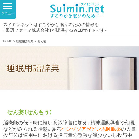
スイミンネットはすこやかな眠りのための情報を
「田辺ファーマ株式会社」が提供するWEBサイトです。
HOME
>
睡眠用語辞典
>
せん妄
せん妄（せんもう）
脳機能の低下時に軽い意識障害に加え、精神運動興奮や幻視
などがみられる状態。参考
ベンゾジアゼピン系睡眠薬
の大量
投与又は連用中における投与量の急激な減少ないし投与中