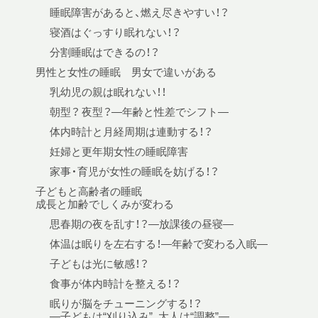
睡眠障害があると、燃え尽きやすい！？
寝酒はぐっすり眠れない！？
分割睡眠はできるの！？
男性と女性の睡眠 男女で違いがある
乳幼児の親は眠れない！！
朝型？ 夜型？—年齢と性差でシフト—
体内時計と月経周期は連動する！？
妊婦と更年期女性の睡眠障害
家事・育児が女性の睡眠を妨げる！？
子どもと高齢者の睡眠
成長と加齢でしくみが変わる
思春期の夜を乱す！？—放課後の昼寝—
体温は眠りを左右する！—年齢で変わる入眠—
子どもは光に敏感！？
食事が体内時計を整える！？
眠りが脳をチューニングする！？
—子どもは“刈り込み”、大人は“調整”—