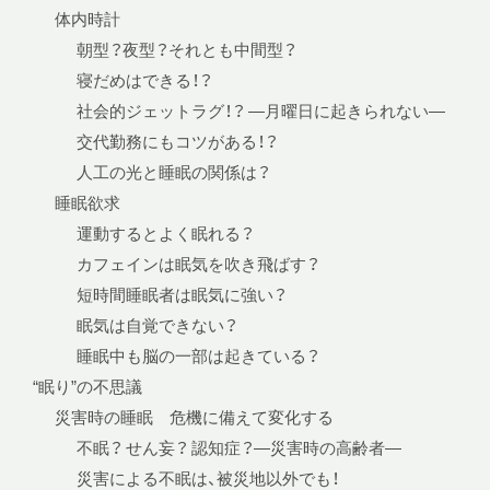
体内時計
朝型？夜型？それとも中間型？
寝だめはできる！？
社会的ジェットラグ！？ —月曜日に起きられない—
交代勤務にもコツがある！？
人工の光と睡眠の関係は？
睡眠欲求
運動するとよく眠れる？
カフェインは眠気を吹き飛ばす？
短時間睡眠者は眠気に強い？
眠気は自覚できない？
睡眠中も脳の一部は起きている？
“眠り”の不思議
災害時の睡眠 危機に備えて変化する
不眠？ せん妄？ 認知症？—災害時の高齢者—
災害による不眠は、被災地以外でも！