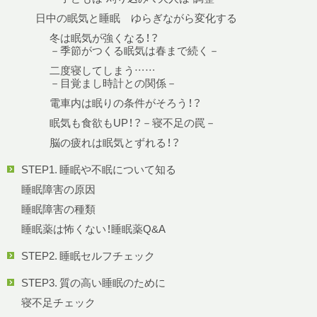
日中の眠気と睡眠 ゆらぎながら変化する
冬は眠気が強くなる！？
－季節がつくる眠気は春まで続く－
二度寝してしまう……
－目覚まし時計との関係－
電車内は眠りの条件がそろう！？
眠気も食欲もUP！？－寝不足の罠－
脳の疲れは眠気とずれる！？
STEP1. 睡眠や不眠について知る
睡眠障害の原因
睡眠障害の種類
睡眠薬は怖くない！睡眠薬Q&A
STEP2. 睡眠セルフチェック
STEP3. 質の高い睡眠のために
寝不足チェック