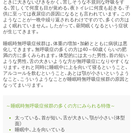
ときに大きないびきをかく、苦しそうな不規則な呼吸をす
る、苦しくて何度も目が覚める、夜トイレに何度も起きる、子
供に至っては夜尿症の原因になるとも言われています。この
ようなことが一晩中繰り返されるわけですので、多くの方は
よく眠れていません。したがって、昼間眠くなるという症状
が生じてきます。
睡眠時無呼吸症候群は、体重の増加・加齢とともに病状は悪
化してきます。無呼吸症の多くの方は40～60歳くらいの肥
満の方に多くみられます。体型的には太った男性、首の短い
ような男性、舌の大きいような方が無呼吸症になりやすくな
ります。それと同時に睡眠中に上を向いて寝るということ、
アルコールを飲むということ、あとは顎が小さいというよう
なこと、こういうようなことが睡眠時無呼吸症候群の原因と
なってまいります。
～睡眠時無呼吸症候群の多くの方にみられる特徴～
太っている、首が短い、舌が大きい、顎が小さい（体型
面）
睡眠中、上を向いている