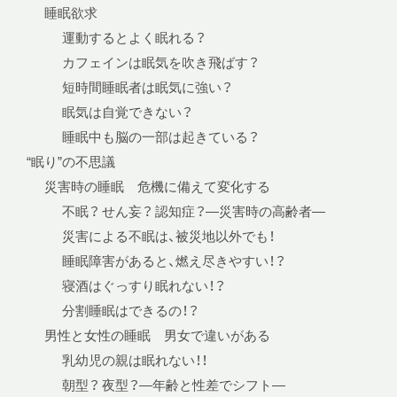
睡眠欲求
運動するとよく眠れる？
カフェインは眠気を吹き飛ばす？
短時間睡眠者は眠気に強い？
眠気は自覚できない？
睡眠中も脳の一部は起きている？
“眠り”の不思議
災害時の睡眠 危機に備えて変化する
不眠？ せん妄？ 認知症？—災害時の高齢者—
災害による不眠は、被災地以外でも！
睡眠障害があると、燃え尽きやすい！？
寝酒はぐっすり眠れない！？
分割睡眠はできるの！？
男性と女性の睡眠 男女で違いがある
乳幼児の親は眠れない！！
朝型？ 夜型？—年齢と性差でシフト—