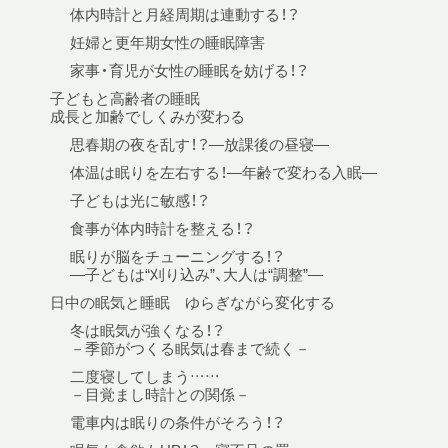
体内時計と月経周期は連動する！？
妊婦と更年期女性の睡眠障害
家事・育児が女性の睡眠を妨げる！？
子どもと高齢者の睡眠
成長と加齢でしくみが変わる
思春期の夜を乱す！？—放課後の昼寝—
体温は眠りを左右する！—年齢で変わる入眠—
子どもは光に敏感！？
食事が体内時計を整える！？
眠りが脳をチューニングする！？
—子どもは“刈り込み”、大人は“調整”—
日中の眠気と睡眠 ゆらぎながら変化する
冬は眠気が強くなる！？
－季節がつくる眠気は春まで続く－
二度寝してしまう……
－目覚まし時計との関係－
電車内は眠りの条件がそろう！？